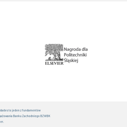
idades to jeden z fundamentów
gażowania Banku Zachodniego BZWBK
er.