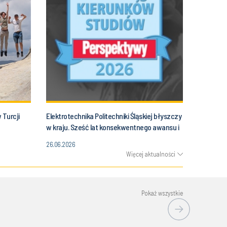
 Turcji
Elektrotechnika Politechniki Śląskiej błyszczy
w kraju. Sześć lat konsekwentnego awansu i
pozycja w ścisłej czołówce Polski
26.06.2026
Więcej aktualności
Pokaż wszystkie