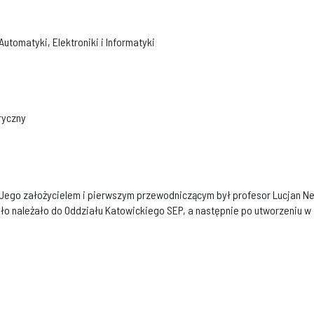
utomatyki, Elektroniki i Informatyki
ryczny
 Jego założycielem i pierwszym przewodniczącym był profesor Lucjan Neh
oło należało do Oddziału Katowickiego SEP, a następnie po utworzeniu w 