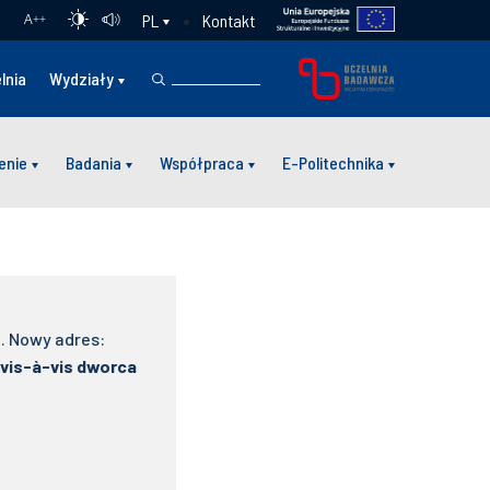
Kontakt
PL
A
++
lnia
Wydziały
enie
Badania
Współpraca
E-Politechnika
ę. Nowy adres:
 vis-à-vis dworca