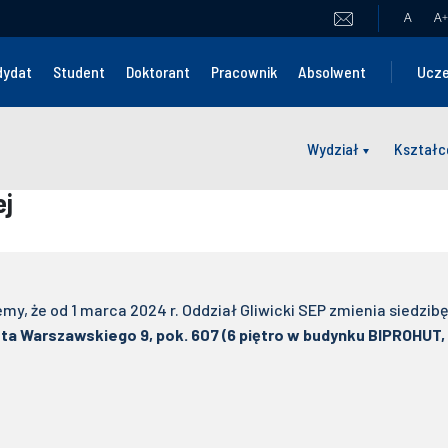
A
A
+
dydat
Student
Doktorant
Pracownik
Absolwent
Ucze
Wydział
Kształc
ej
my, że od 1 marca 2024 r. Oddział Gliwicki SEP zmienia siedzib
etta Warszawskiego 9, pok. 607 (6 piętro w budynku BIPROHUT,