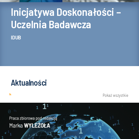
Inicjatywa Doskonałości –
Uczelnia Badawcza
IDUB
Aktualności
Pokaż wszystkie