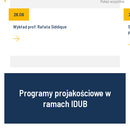
Pokaż wszystkie
26.06
Wykład prof. Rafata Siddique
S
P
Programy projakościowe w
ramach IDUB