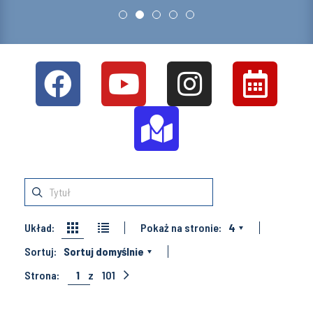
Układ:
Pokaż na stronie:
4
Sortuj:
Sortuj domyślnie
Strona:
1
z
101