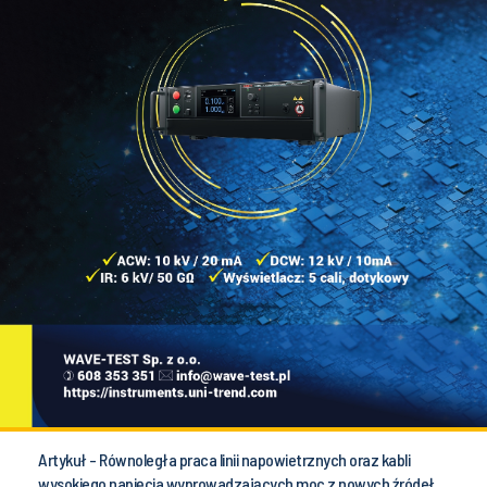
Artykuł - Równoległa praca linii napowietrznych oraz kabli
wysokiego napięcia wyprowadzających moc z nowych źródeł