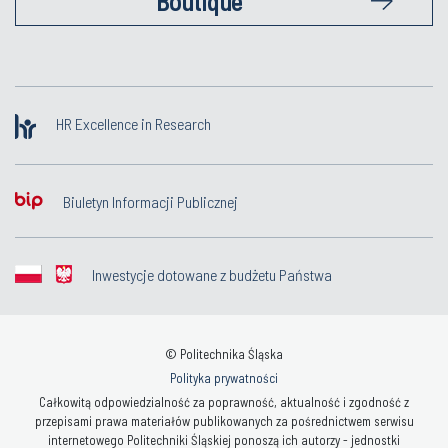
HR Excellence in Research
Biuletyn Informacji Publicznej
Inwestycje dotowane z budżetu Państwa
© Politechnika Śląska
Polityka prywatności
Całkowitą odpowiedzialność za poprawność, aktualność i zgodność z
przepisami prawa materiałów publikowanych za pośrednictwem serwisu
internetowego Politechniki Śląskiej ponoszą ich autorzy - jednostki
organizacyjne, w których materiały informacyjne wytworzono. Prowadzenie:
Centrum Informatyczne Politechniki Śląskiej (
www@polsl.pl
)
Deklaracja dostępności