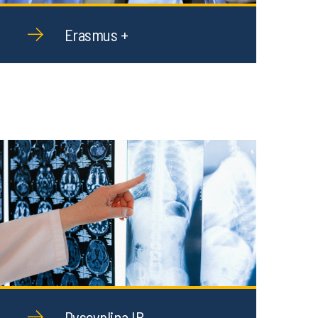
Erasmus +
Dyscyplina IB