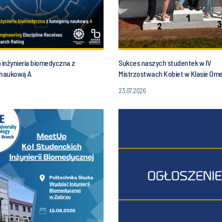
 inżynieria biomedyczna z
Sukces naszych studentek w IV
 naukową A
Mistrzostwach Kobiet w Klasie Om
23.07.2026