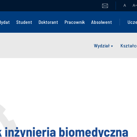
A
A
+
dydat
Student
Doktorant
Pracownik
Absolwent
Ucze
Wydział
Kształc