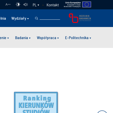
Kontakt
PL
A
++
lnia
Wydziały
enie
Badania
Współpraca
E-Politechnika