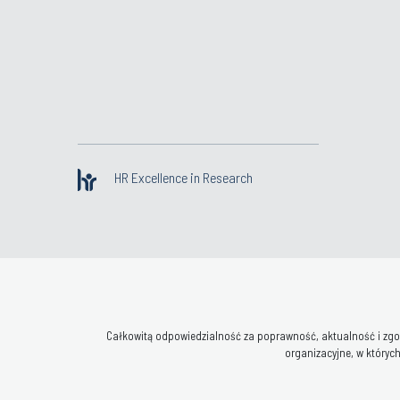
HR Excellence in Research
Całkowitą odpowiedzialność za poprawność, aktualność i zgod
organizacyjne, w których