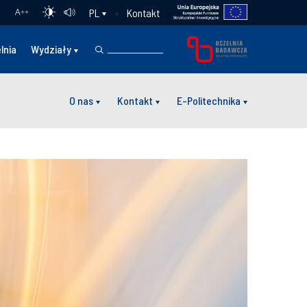
Kontakt
PL
A
++
lnia
Wydziały
O nas
Kontakt
E-Politechnika