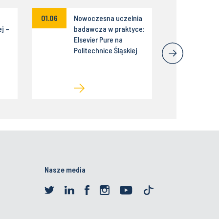
01.06
Nowoczesna uczelnia
j –
badawcza w praktyce:
Elsevier Pure na
Politechnice Śląskiej
Nasze media