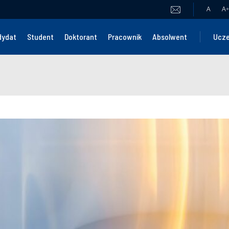
A
A
+
dydat
Student
Doktorant
Pracownik
Absolwent
Ucze