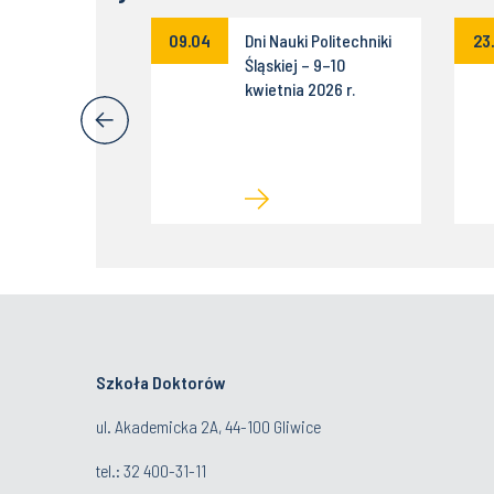
cja konkursu
09.04
Dni Nauki Politechniki
23
mysł na Biznes
Śląskiej – 9–10
kwietnia 2026 r.
Szkoła Doktorów
ul. Akademicka 2A, 44-100 Gliwice
tel.:
32 400-31-11