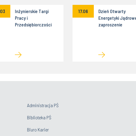
.03
Inżynierskie Targi
17.06
Dzień Otwarty
Pracy i
Energetyki Jądrowe
Przedsiębiorczości
zaproszenie
Administracja PŚ
Biblioteka PŚ
Biuro Karier