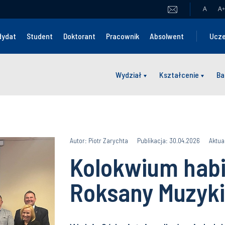
A
A
+
dydat
Student
Doktorant
Pracownik
Absolwent
Ucze
Wydział
Kształcenie
Ba
Autor: Piotr Zarychta
Publikacja: 30.04.2026
Aktua
Kolokwium habil
Roksany Muzyki