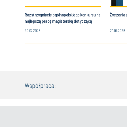
Rozstrzygnięcie ogólnopolskiego konkursu na
Życzenia z
najlepszą pracę magisterską dotyczącą
zastosowania metod obliczeniowych do
30.07.2026
24.07.2026
symulacji procesów cieplno-przepływowych.
Współpraca: