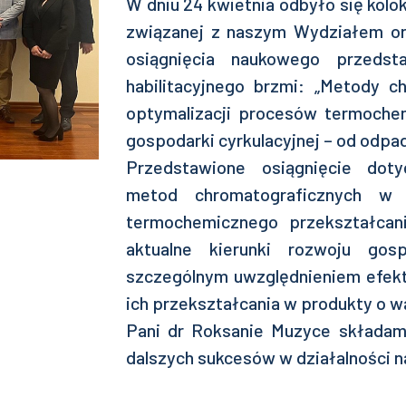
W dniu 24 kwietnia odbyło się kolo
związanej z naszym Wydziałem or
osiągnięcia naukowego przeds
habilitacyjnego brzmi: „Metody ch
optymalizacji procesów termoche
gospodarki cyrkulacyjnej – od odp
Przedstawione osiągnięcie dot
metod chromatograficznych w a
termochemicznego przekształcan
aktualne kierunki rozwoju go
szczególnym uwzględnieniem efek
ich przekształcania w produkty o w
Pani dr Roksanie Muzyce składamy
dalszych sukcesów w działalności n