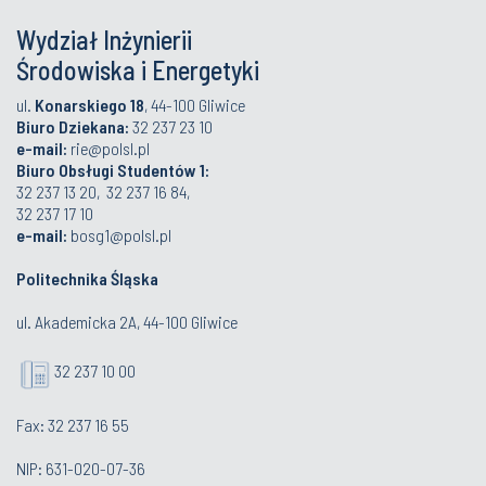
Wydział Inżynierii
Środowiska i Energetyki
ul.
Konarskiego 18
, 44-100 Gliwice
Biuro Dziekana:
32 237 23 10
e-mail:
rie@polsl.pl
Biuro Obsługi Studentów 1:
32 237 13 20, 32 237 16 84,
32 237 17 10
e-mail:
bosg1@polsl.pl
Politechnika Śląska
ul. Akademicka 2A, 44-100 Gliwice
32 237 10 00
Fax: 32 237 16 55
NIP: 631-020-07-36