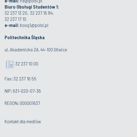
e-mail:
rie@polsl.pl
Biuro Obsługi Studentów 1:
32 237 13 20, 32 237 16 84,
32 237 17 10
e-mail:
bosg1@polsl.pl
Politechnika Śląska
ul. Akademicka 2A, 44-100 Gliwice
32 237 10 00
Fax: 32 237 16 55
NIP: 631-020-07-36
REGON: 000001637
Kontakt dla mediów