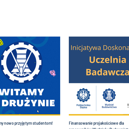
my nowo przyjętym studentom!
Finansowanie projakościowe dla