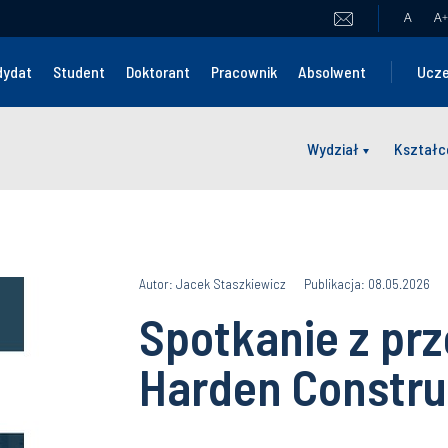
A
A
+
dydat
Student
Doktorant
Pracownik
Absolwent
Ucze
Wydział
Kształc
Autor: Jacek Staszkiewicz
Publikacja: 08.05.2026
Spotkanie z pr
Harden Constru