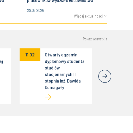
wa
pracowników Wydziału Budownictwa
29.06.2026
Więcej aktualności
Pokaż wszystkie
11.02
Otwarty egzamin
ej
dyplomowy studenta
studiów
stacjonarnych II
stopnia inż. Dawida
Domagały