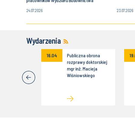
pracowników Wydziału Budownictwa
24.07.2026
23.07.2026
Wydarzenia
ne kolokwium
16.04
Publiczna obrona
19
yjne dr inż.
rozprawy doktorskiej
ałuży
mgr inż. Macieja
Wiśniowskiego