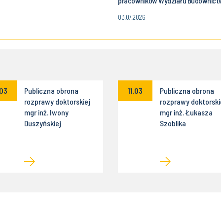
pracowników Wydziału Budownict
03.07.2026
.03
Publiczna obrona
11.03
Publiczna obrona
rozprawy doktorskiej
rozprawy doktorski
mgr inż. Iwony
mgr inż. Łukasza
Duszyńskiej
Szoblika