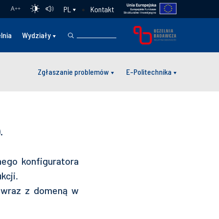
Kontakt
PL
A
++
lnia
Wydziały
Zgłaszanie problemów
E-Politechnika
.
nego konfiguratora
kcji.
n wraz z domeną w