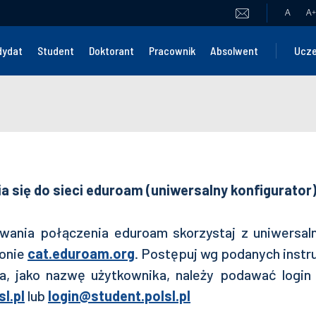
A
A
+
dydat
Student
Doktorant
Pracownik
Absolwent
Ucze
ia się do sieci eduroam (uniwersalny konfigurator)
wania połączenia eduroam skorzystaj z uniwersal
ronie
cat.eduroam.org
. Postępuj wg podanych instru
a, jako nazwę użytkownika, należy podawać logi
l.pl
lub
login@student.polsl.pl