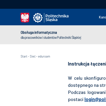
Kan
Obsługa informatyczna
dla pracowników i studentów Politechniki Śląskiej
Start
-
Sieć
-
eduroam
Instrukcja łączen
W celu skonfiguro
dostępnego na st
Podczas logowani
postaci
login@pols