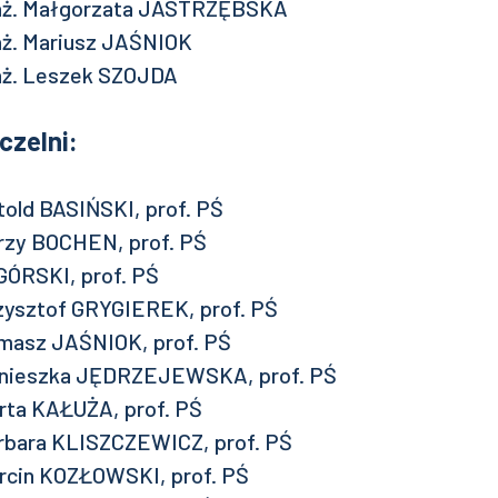
 inż. Małgorzata JASTRZĘBSKA
 inż. Mariusz JAŚNIOK
 inż. Leszek SZOJDA
czelni:
itold BASIŃSKI, prof. PŚ
Jerzy BOCHEN, prof. PŚ
 GÓRSKI, prof. PŚ
Krzysztof GRYGIEREK, prof. PŚ
Tomasz JAŚNIOK, prof. PŚ
 Agnieszka JĘDRZEJEWSKA, prof. PŚ
Marta KAŁUŻA, prof. PŚ
Barbara KLISZCZEWICZ, prof. PŚ
Marcin KOZŁOWSKI, prof. PŚ