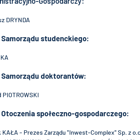
nistracyjno-Gospodarczy:
iusz DRYNDA
l Samorządu studenckiego:
LKA
l Samorządu doktorantów:
id PIOTROWSKI
l Otoczenia społeczno-gospodarczego:
k KAŁA - Prezes Zarządu "Inwest-Complex" Sp. z o.o