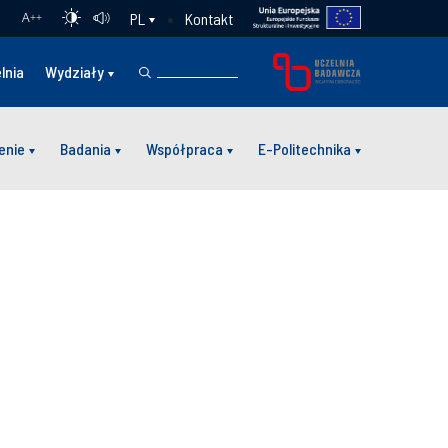
Kontakt
PL
A
++
lnia
Wydziały
enie
Badania
Współpraca
E-Politechnika