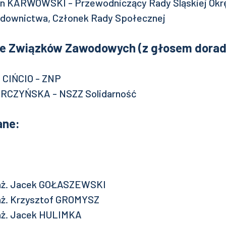
an KARWOWSKI - Przewodniczący Rady Śląskiej Okr
udownictwa, Członek Rady Społecznej
le Związków Zawodowych (z głosem dora
j CIŃCIO - ZNP
TERCZYŃSKA - NSZZ Solidarność
ane:
 inż. Jacek GOŁASZEWSKI
 inż. Krzysztof GROMYSZ
 inż. Jacek HULIMKA