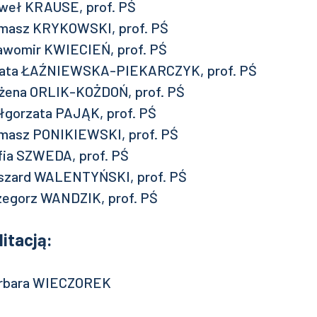
Paweł KRAUSE, prof. PŚ
Tomasz KRYKOWSKI, prof. PŚ
Sławomir KWIECIEŃ, prof. PŚ
 Beata ŁAŹNIEWSKA-PIEKARCZYK, prof. PŚ
Bożena ORLIK-KOŻDOŃ, prof. PŚ
Małgorzata PAJĄK, prof. PŚ
Tomasz PONIKIEWSKI, prof. PŚ
Zofia SZWEDA, prof. PŚ
Ryszard WALENTYŃSKI, prof. PŚ
Grzegorz WANDZIK, prof. PŚ
litacją:
Barbara WIECZOREK