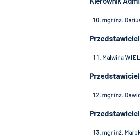
Kierownik Admi
mgr inż. Dar
Przedstawicie
Malwina WIE
Przedstawicie
mgr inż. Daw
Przedstawicie
mgr inż. Mare