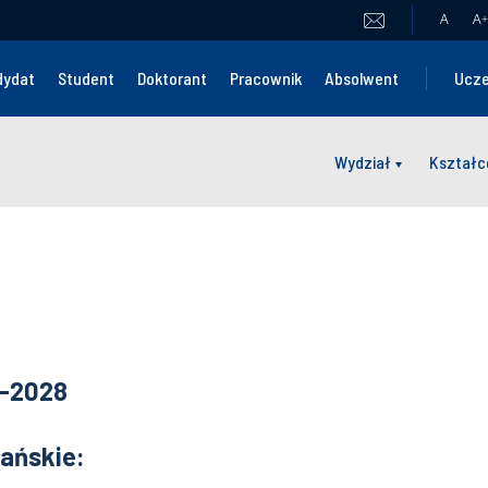
A
A
+
dydat
Student
Doktorant
Pracownik
Absolwent
Ucze
Wydział
Kształc
4-2028
ańskie: