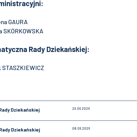
inistracyjni:
zena GAURA
ka SKÓRKOWSKA
atyczna Rady Dziekańskiej:
ek STASZKIEWICZ
29.06.2026
Rady Dziekańskiej
08.06.2026
Rady Dziekańskiej