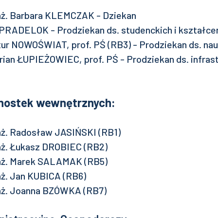
 inż. Barbara KLEMCZAK - Dziekan
n PRADELOK - Prodziekan ds. studenckich i kształce
Artur NOWOŚWIAT, prof. PŚ (RB3) - Prodziekan ds. na
arian ŁUPIEŻOWIEC, prof. PŚ - Prodziekan ds. infrast
dnostek wewnętrznych:
 inż. Radosław JASIŃSKI (RB1)
 inż. Łukasz DROBIEC (RB2)
 inż. Marek SALAMAK (RB5)
inż. Jan KUBICA (RB6)
 inż. Joanna BZÓWKA (RB7)