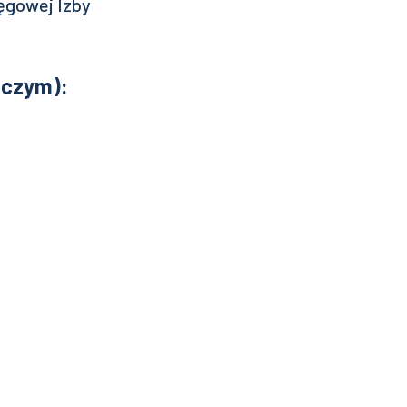
ęgowej Izby
dczym):