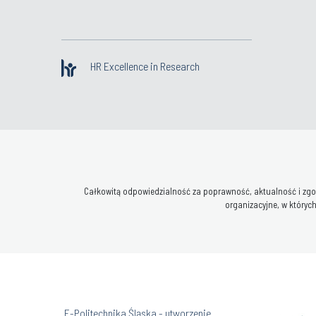
HR Excellence in Research
Całkowitą odpowiedzialność za poprawność, aktualność i zgod
organizacyjne, w których
„E-Politechnika Śląska - utworzenie