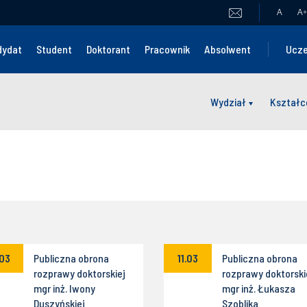
A
A
+
dydat
Student
Doktorant
Pracownik
Absolwent
Ucze
Wydział
Kształc
.03
Publiczna obrona
11.03
Publiczna obrona
rozprawy doktorskiej
rozprawy doktorski
mgr inż. Iwony
mgr inż. Łukasza
Duszyńskiej
Szoblika