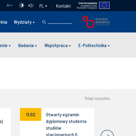
Kontakt
PL
A
++
lnia
Wydziały
enie
Badania
Współpraca
E-Politechnika
Pokaż wszystkie
11.02
Otwarty egzamin
ej
dyplomowy studenta
studiów
stacjonarnych II