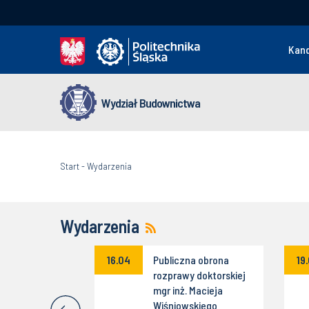
Kan
Wydział Budownictwa
Start
-
Wydarzenia
Wydarzenia
ne kolokwium
16.04
Publiczna obrona
19
yjne dr inż.
rozprawy doktorskiej
ałuży
mgr inż. Macieja
Wiśniowskiego