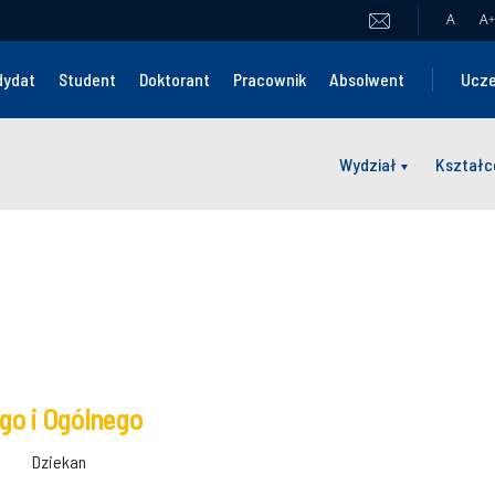
A
A
+
dydat
Student
Doktorant
Pracownik
Absolwent
Ucze
Wydział
Kształc
o i Ogólnego
Dziekan