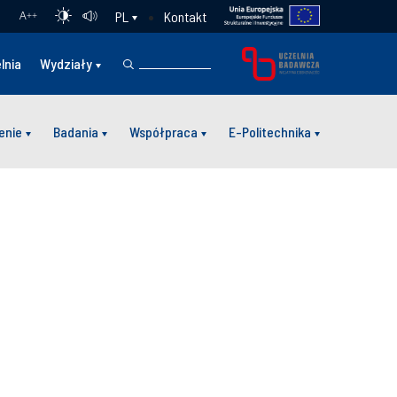
Kontakt
PL
A
++
lnia
Wydziały
enie
Badania
Współpraca
E-Politechnika