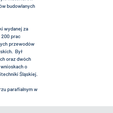
któw budowlanych
ki wydanej za
 200 prac
onych przewodów
rskich. Był
ych oraz dwóch
o wnioskach o
echniki Śląskiej.
rzu parafialnym w