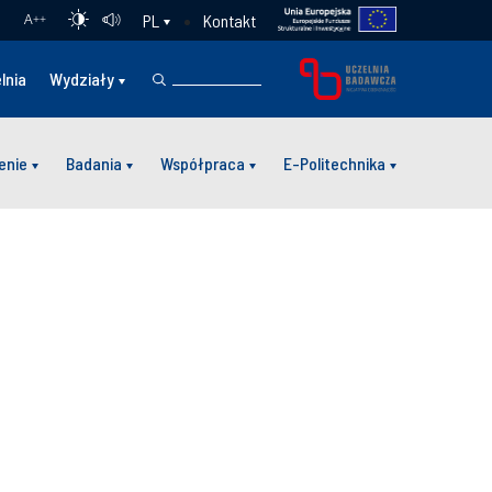
Kontakt
PL
A
++
lnia
Wydziały
enie
Badania
Współpraca
E-Politechnika