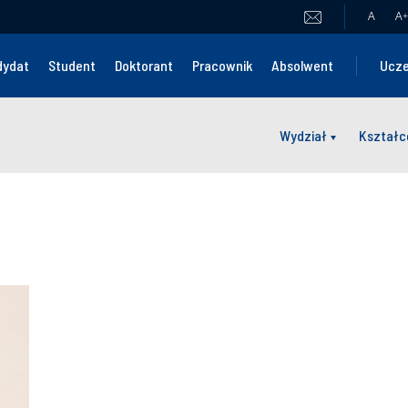
A
A
+
dydat
Student
Doktorant
Pracownik
Absolwent
Ucze
Wydział
Kształc