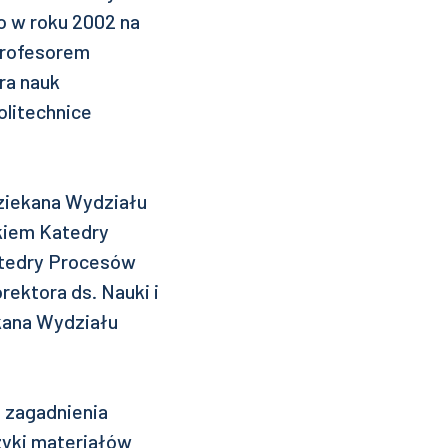
o w roku 2002 na
profesorem
ra nauk
olitechnice
ziekana Wydziału
kiem Katedry
atedry Procesów
rektora ds. Nauki i
kana Wydziału
 zagadnienia
izyki materiałów