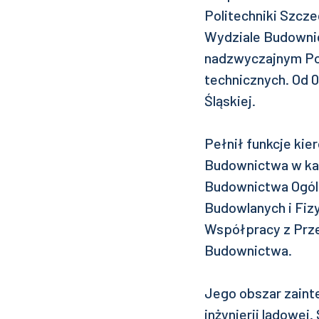
Politechniki Szcze
Wydziale Budownic
nadzwyczajnym Poli
technicznych. Od 
Śląskiej.
Pełnił funkcje ki
Budownictwa w kad
Budownictwa Ogóln
Budowlanych i Fizy
Współpracy z Prze
Budownictwa.
Jego obszar zaint
inżynierii lądowej