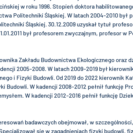
cińskiej w roku 1996. Stopień doktora habilitowaneg
twa Politechniki Śląskiej. W latach 2004-2010 był 
techniki Śląskiej. 30.12.2009 uzyskał tytuł profeso
01.01.2011 był profesorem zwyczajnym, profesor w P
erownika Zakładu Budownictwa Ekologicznego oraz d
encji 2005-2008. W latach 2009-2019 był kierowni
ego i Fizyki Budowli. Od 2019 do 2022 kierownik K
ki Budowli. W kadencji 2008-2012 pełnił funkcję Pro
mysłem. W kadencji 2012-2016 pełnił funkcję Dzie
eresowań badawczych obejmował, w szczególności,
. Specjalizował się w zagadnieniach fizyki budowli, f