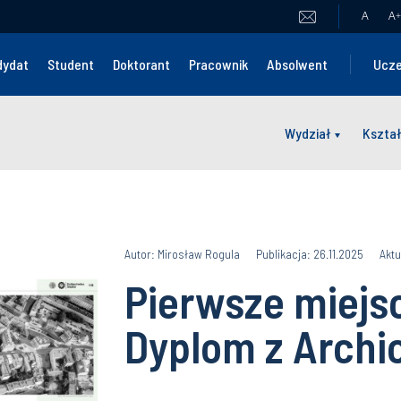
A
A
+
dydat
Student
Doktorant
Pracownik
Absolwent
Ucze
Wydział
Kszta
Autor: Mirosław Rogula
Publikacja: 26.11.2025
Aktu
Pierwsze miejs
Dyplom z Arch