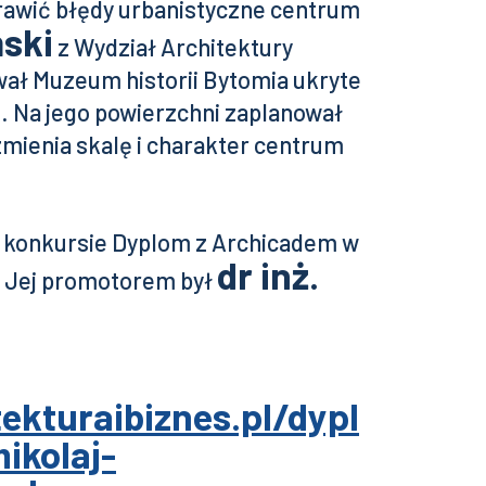
rawić błędy urbanistyczne centrum
ski
z Wydział Architektury
ował Muzeum historii Bytomia ukryte
 Na jego powierzchni zaplanował
zmienia skalę i charakter centrum
w konkursie Dyplom z Archicadem w
dr inż.
. Jej promotorem był
ekturaibiznes.pl/dypl
ikolaj-