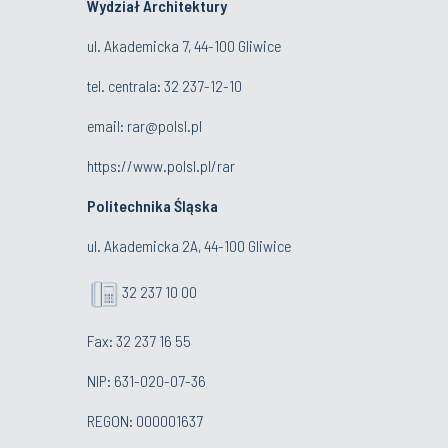
Wydział Architektury
ul. Akademicka 7, 44-100 Gliwice
tel. centrala:
32 237-12-10
email:
rar@polsl.pl
https://www.polsl.pl/rar
Politechnika Śląska
ul. Akademicka 2A, 44-100 Gliwice
32 237 10 00
Fax: 32 237 16 55
NIP: 631-020-07-36
REGON: 000001637