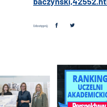
baczynski,42552.h
Udostępnij: