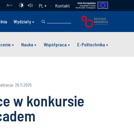
Kontakt
PL
A
++
lnia
Wydziały
łcenie
Nauka
Współpraca
E-Politechnika
alizacja: 26.11.2025
ce w konkursie
icadem