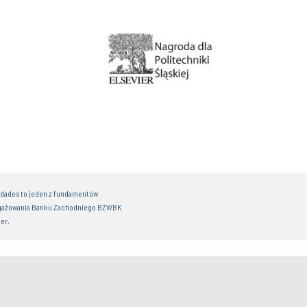
idades to jeden z fundamentów
gażowania Banku Zachodniego BZWBK
er.