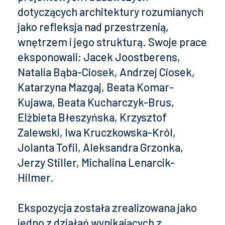
dotyczących architektury rozumianych
jako refleksja nad przestrzenią,
wnętrzem i jego strukturą. Swoje prace
eksponowali: Jacek Joostberens,
Natalia Bąba-Ciosek, Andrzej Ciosek,
Katarzyna Mazgaj, Beata Komar-
Kujawa, Beata Kucharczyk-Brus,
Elżbieta Błeszyńska, Krzysztof
Zalewski, Iwa Kruczkowska-Król,
Jolanta Tofil, Aleksandra Grzonka,
Jerzy Stiller, Michalina Lenarcik-
Hilmer.
Ekspozycja została zrealizowana jako
jedno z działań wynikających z