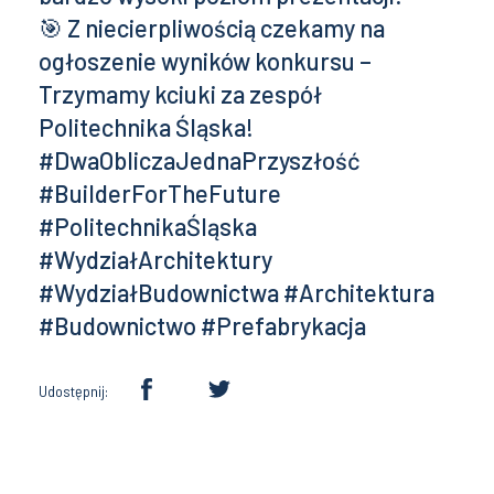
🎯 Z niecierpliwością czekamy na
ogłoszenie wyników konkursu –
Trzymamy kciuki za zespół
Politechnika Śląska!
#DwaObliczaJednaPrzyszłość
#BuilderForTheFuture
#PolitechnikaŚląska
#WydziałArchitektury
#WydziałBudownictwa #Architektura
#Budownictwo #Prefabrykacja
Udostępnij: