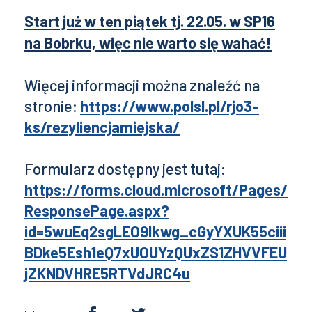
Start już w ten piątek tj. 22.05. w SP16
na Bobrku, więc nie warto się wahać!
Więcej informacji można znaleźć na
stronie:
https://www.polsl.pl/rjo3-
ks/rezyliencjamiejska/
Formularz dostępny jest tutaj:
https://forms.cloud.microsoft/Pages/
ResponsePage.aspx?
id=5wuEq2sgLEO9Ikwg_cGyYXUK55ciii
BDke5Esh1eQ7xUOUYzQUxZS1ZHVVFEU
jZKNDVHRE5RTVdJRC4u