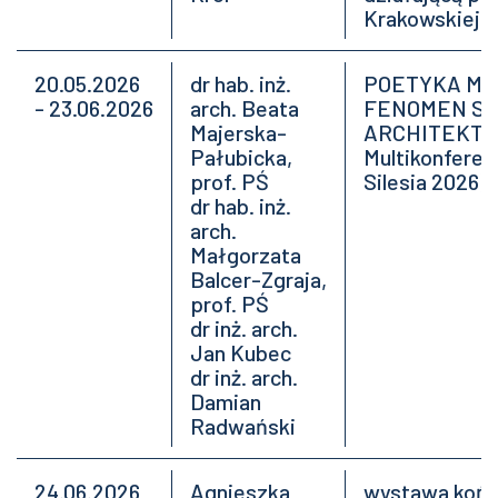
Krakowskiej
20.05.2026
dr hab. inż.
POETYKA MA
- 23.06.2026
arch. Beata
FENOMEN S
Majerska-
ARCHITEKTUR
Pałubicka,
Multikonferen
prof. PŚ
Silesia 2026)
dr hab. inż.
arch.
Małgorzata
Balcer-Zgraja,
prof. PŚ
dr inż. arch.
Jan Kubec
dr inż. arch.
Damian
Radwański
24.06.2026
Agnieszka
wystawa koń