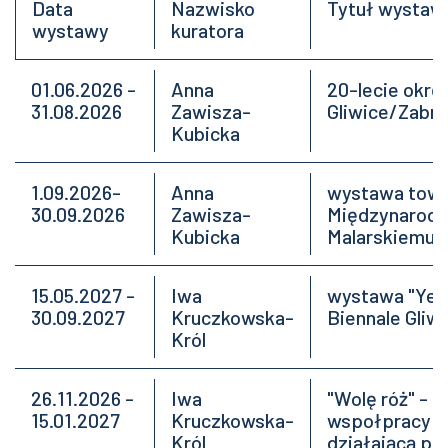
Data
Nazwisko
Tytuł wystaw
wystawy
kuratora
01.06.2026 -
Anna
20-lecie okr
31.08.2026
Zawisza-
Gliwice/Zabr
Kubicka
1.09.2026-
Anna
wystawa towa
30.09.2026
Zawisza-
Międzynarod
Kubicka
Malarskiemu „
15.05.2027 -
Iwa
wystawa "Yel
30.09.2027
Kruczkowska-
Biennale Gliw
Król
26.11.2026 -
Iwa
"Wolę róż" - 
15.01.2027
Kruczkowska-
wspołpracy z 
Król
działającą pr