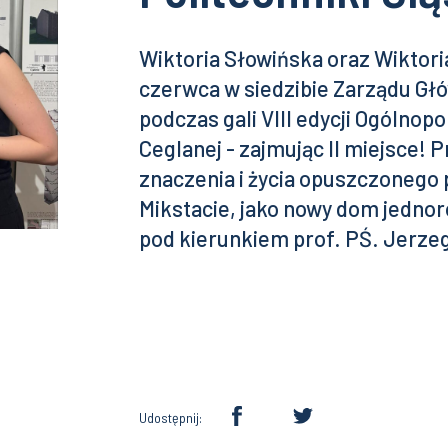
Wiktoria Słowińska oraz Wiktori
czerwca w siedzibie Zarządu G
podczas gali VIII edycji Ogólno
Ceglanej - zajmując II miejsce! 
znaczenia i życia opuszczonego 
Mikstacie, jako nowy dom jednor
pod kierunkiem prof. PŚ. Jerze
Udostępnij: