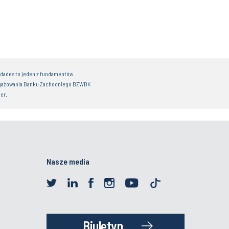
idades to jeden z fundamentów
gażowania Banku Zachodniego BZWBK
er.
Nasze media
Biuletyn