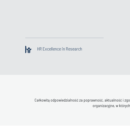
HR Excellence in Research
Całkowitą odpowiedzialność za poprawność, aktualność i zgod
organizacyjne, w których