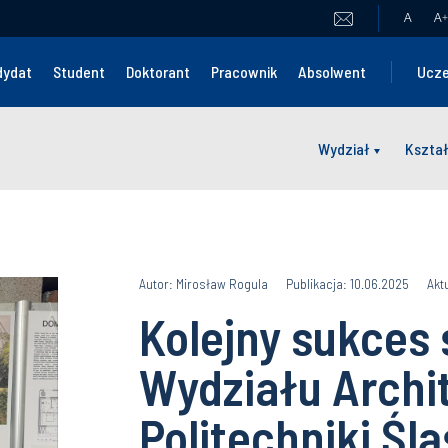
A
A
+
dydat
Student
Doktorant
Pracownik
Absolwent
Ucze
Wydział
Kszta
Autor: Mirosław Rogula
Publikacja: 10.06.2025
Akt
Kolejny sukces
Wydziału Archi
Politechniki Ślą