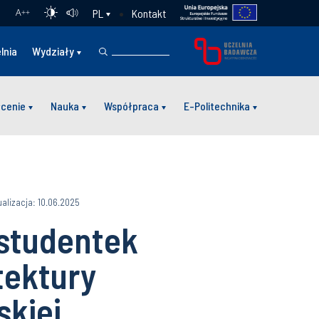
Kontakt
PL
A
++
lnia
Wydziały
łcenie
Nauka
Współpraca
E-Politechnika
ualizacja: 10.06.2025
 studentek
tektury
skiej