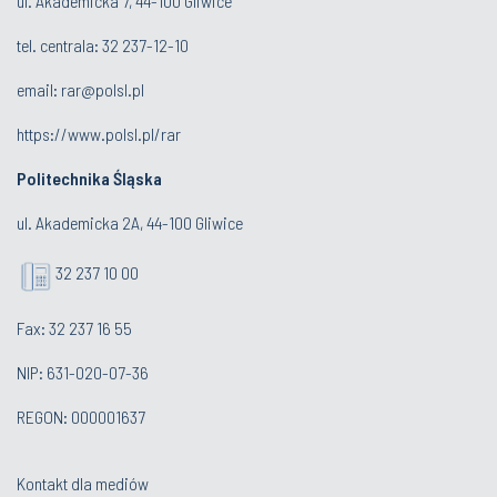
ul. Akademicka 7, 44-100 Gliwice
tel. centrala:
32 237-12-10
email:
rar@polsl.pl
https://www.polsl.pl/rar
Politechnika Śląska
ul. Akademicka 2A, 44-100 Gliwice
32 237 10 00
Fax: 32 237 16 55
NIP: 631-020-07-36
REGON: 000001637
Kontakt dla mediów