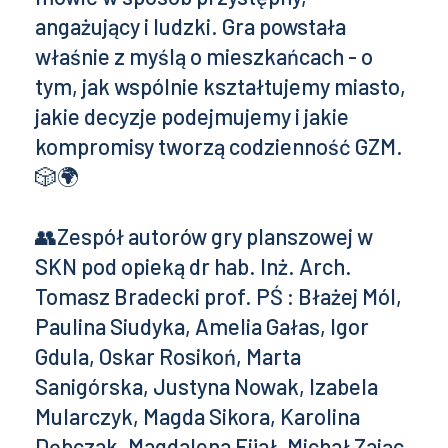
angażujący i ludzki. Gra powstała
właśnie z myślą o mieszkańcach - o
tym, jak wspólnie kształtujemy miasto,
jakie decyzje podejmujemy i jakie
kompromisy tworzą codzienność GZM.
🎲🌍
👥Zespół autorów gry planszowej w
SKN pod opieką dr hab. Inż. Arch.
Tomasz Bradecki prof. PŚ : Błażej Mól,
Paulina Siudyka, Amelia Gałas, Igor
Gdula, Oskar Rosikoń, Marta
Sanigórska, Justyna Nowak, Izabela
Mularczyk, Magda Sikora, Karolina
Dębczak, Magdalena Fijał, Michał Zając,