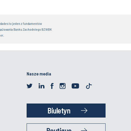
idades to jeden z fundamentów
gażowania Banku Zachodniego BZWBK
er.
Nasze media
Biuletyn
Boutique