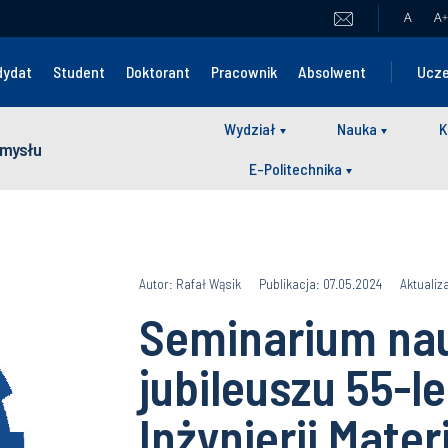
A
A
+
dydat
Student
Doktorant
Pracownik
Absolwent
Ucze
Wydział
Nauka
K
zemysłu
E-Politechnika
Autor: Rafał Wąsik
Publikacja: 07.05.2024
Aktualiz
Seminarium nau
jubileuszu 55-l
Inżynierii Mate