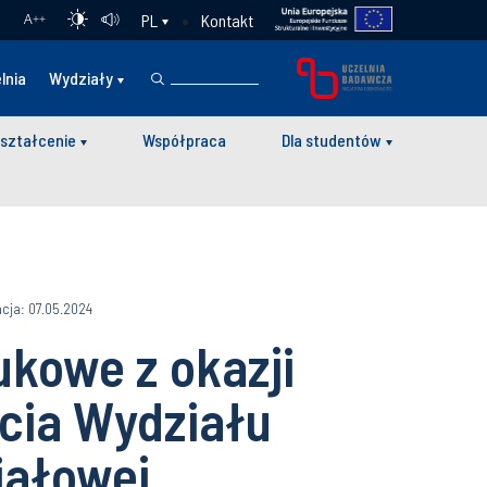
Kontakt
PL
A
++
lnia
Wydziały
ształcenie
Współpraca
Dla studentów
acja: 07.05.2024
kowe z okazji
ecia Wydziału
riałowej