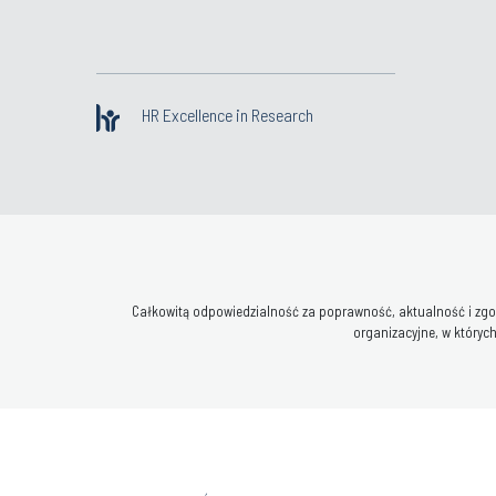
HR Excellence in Research
Całkowitą odpowiedzialność za poprawność, aktualność i zgod
organizacyjne, w których