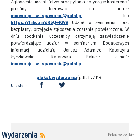
Zgłoszenia uczestnictwa oraz pytania dotyczące konferencji
prosimy kierować na adres:
innowacje_w_spawaniu@polsl.pl
lub
https://lnkd.in/dRbQ4KWA
Udział w seminarium jest
bezpłatny, przyjęcie zgłoszenia zostanie potwierdzone. W
dniu spotkania uczestnicy otrzymają zaświadczenie
potwierdzające udział w seminarium. Dodatkowych
informacji udzielają: Janusz Adamiec, Katarzyna
Łyczkowska, Katarzyna Baluch; e-mail:
innowacje_w_spawaniu@polsl.pl
.
plakat wydarzenia
(pdf, 1,77 MB).
Udostępnij:
Wydarzenia
Pokaż wszystkie