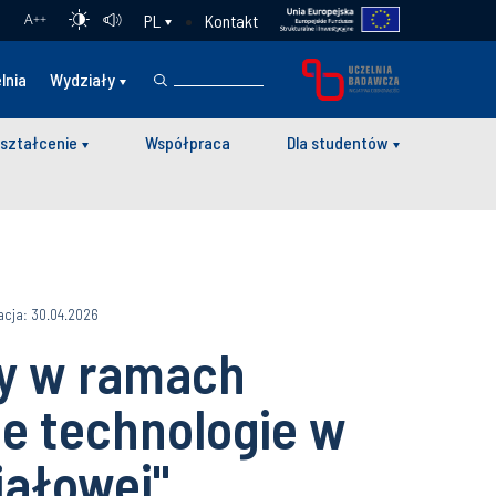
Kontakt
PL
A
++
lnia
Wydziały
ształcenie
Współpraca
Dla studentów
acja: 30.04.2026
dy w ramach
ne technologie w
iałowej"