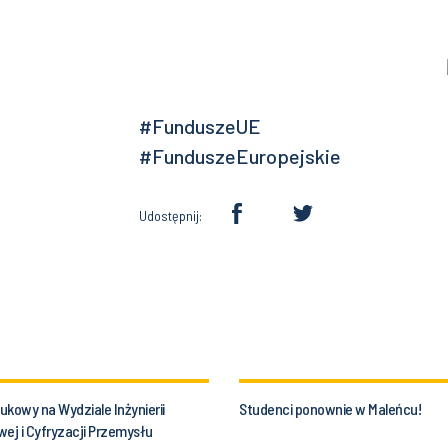
#FunduszeUE
#FunduszeEuropejskie
Udostępnij:
kowy na Wydziale Inżynierii
Studenci ponownie w Maleńcu!
ej i Cyfryzacji Przemysłu