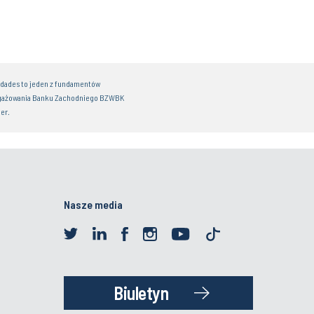
idades to jeden z fundamentów
gażowania Banku Zachodniego BZWBK
er.
Nasze media
Biuletyn