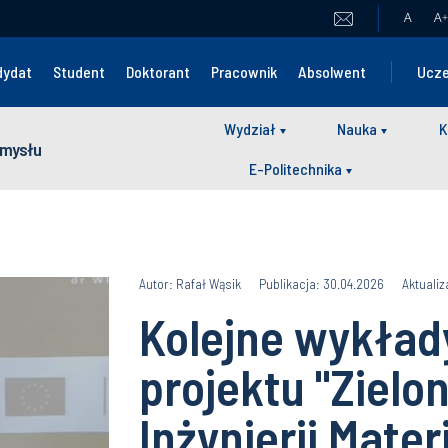
A
A
+
dydat
Student
Doktorant
Pracownik
Absolwent
Ucze
Wydział
Nauka
K
zemysłu
E-Politechnika
Autor: Rafał Wąsik
Publikacja: 30.04.2026
Aktualiz
Kolejne wykła
projektu "Zielo
Inżynierii Mater