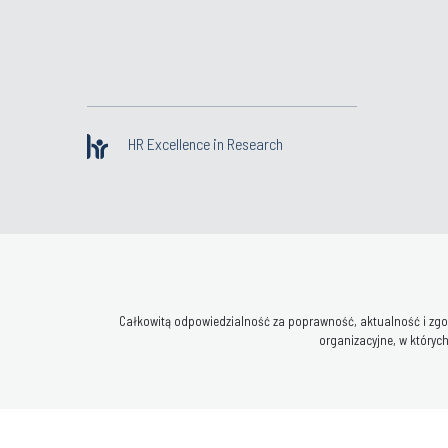
HR Excellence in Research
Całkowitą odpowiedzialność za poprawność, aktualność i zgod
organizacyjne, w których