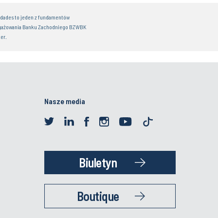
idades to jeden z fundamentów
gażowania Banku Zachodniego BZWBK
er.
Nasze media
Biuletyn
Boutique