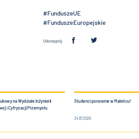
#FunduszeUE
#FunduszeEuropejskie
Udostępnij:
kowy na Wydziale Inżynierii
Studenci ponownie w Maleńcu!
ej i Cyfryzacji Przemysłu
i Śląskiej!
24.07.2026