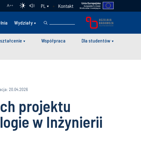
Kontakt
PL
A
++
lnia
Wydziały
ształcenie
Współpraca
Dla studentów
acja: 20.04.2026
ch projektu
ogie w Inżynierii