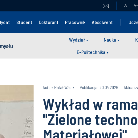
A
A
+
dydat
Student
Doktorant
Pracownik
Absolwent
Ucze
Wydział
Nauka
K
zemysłu
E-Politechnika
Autor: Rafał Wąsik
Publikacja: 20.04.2026
Aktualiz
Wykład w rama
"Zielone technol
Materiałowej"