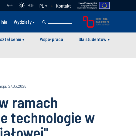
Kontakt
PL
A
++
lnia
Wydziały
ształcenie
Współpraca
Dla studentów
acja: 27.03.2026
a w ramach
ne technologie w
riałowej"