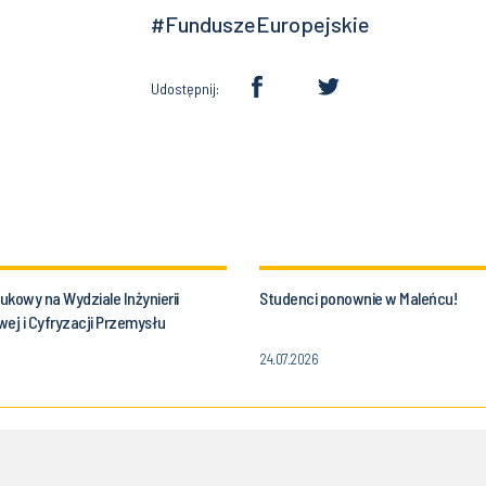
#FunduszeEuropejskie
Udostępnij:
kowy na Wydziale Inżynierii
Studenci ponownie w Maleńcu!
ej i Cyfryzacji Przemysłu
i Śląskiej!
24.07.2026