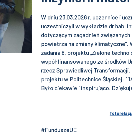
W dniu 23.03.2026 r. uczennice i uc
uczestniczyli w wykładzie dr hab. in
dotyczącym zagadnień związanych
powietrza na zmiany klimatyczne".
zadania 8, projektu „Zielone technol
współfinansowanego ze środków Un
rzecz Sprawiedliwej Transformacji
projektu w Politechnice Śląskiej: 
Było ciekawie i inspirująco. Dzięk
fotorelacj
#FunduszeUE