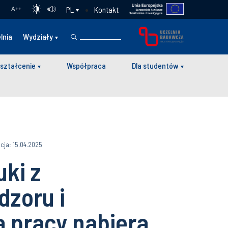
Kontakt
PL
A
++
lnia
Wydziały
ształcenie
Współpraca
Dla studentów
acja: 15.04.2025
ki z
dzoru i
 pracy nabiera