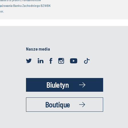
gażowania Banku Zachodniego BZWBK
er.
Nasze media
Biuletyn
Boutique