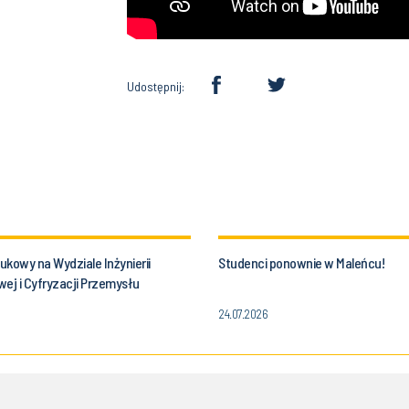
Udostępnij:
kowy na Wydziale Inżynierii
Studenci ponownie w Maleńcu!
ej i Cyfryzacji Przemysłu
i Śląskiej!
24.07.2026