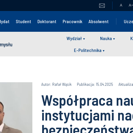
A
A
+
dydat
Student
Doktorant
Pracownik
Absolwent
Ucze
Wydział
Nauka
K
zemysłu
E-Politechnika
Autor: Rafał Wąsik
Publikacja: 15.04.2025
Aktualiz
Współpraca nau
instytucjami na
bezpieczeństwa