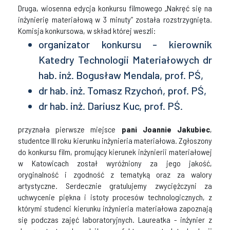
Druga, wiosenna edycja konkursu filmowego „Nakręć się na
inżynierię materiałową w 3 minuty” została rozstrzygnięta.
Komisja konkursowa, w skład której weszli:
organizator konkursu - kierownik
Katedry Technologii Materiałowych dr
hab. inż. Bogusław Mendala, prof. PŚ,
dr hab. inż. Tomasz Rzychoń, prof. PŚ,
dr hab. inż. Dariusz Kuc, prof. PŚ.
przyznała pierwsze miejsce
pani Joannie Jakubiec
,
studentce III roku kierunku inżynieria materiałowa. Zgłoszony
do konkursu film, promujący kierunek inżynierii materiałowej
w Katowicach został wyróżniony za jego jakość,
oryginalność i zgodność z tematyką oraz za walory
artystyczne. Serdecznie gratulujemy zwyciężczyni za
uchwycenie piękna i istoty procesów technologicznych, z
którymi studenci kierunku inżynieria materiałowa zapoznają
się podczas zajęć laboratoryjnych. Laureatka - inżynier z