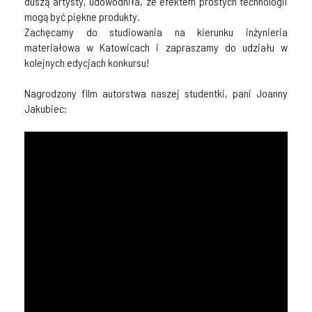
duszą artysty, udowodniła, ze efektem prostych technologii
mogą być piękne produkty.
Zachęcamy do studiowania na kierunku inżynieria
materiałowa w Katowicach i zapraszamy do udziału w
kolejnych edycjach konkursu!
Nagrodzony film autorstwa naszej studentki, pani Joanny
Jakubiec: