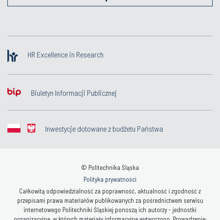
HR Excellence in Research
Biuletyn Informacji Publicznej
Inwestycje dotowane z budżetu Państwa
© Politechnika Śląska
Polityka prywatności
Całkowitą odpowiedzialność za poprawność, aktualność i zgodność z
przepisami prawa materiałów publikowanych za pośrednictwem serwisu
internetowego Politechniki Śląskiej ponoszą ich autorzy - jednostki
organizacyjne, w których materiały informacyjne wytworzono. Prowadzenie: