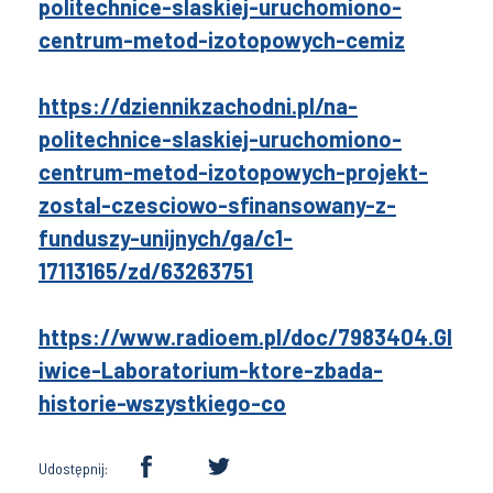
politechnice-slaskiej-uruchomiono-
centrum-metod-izotopowych-cemiz
https://dziennikzachodni.pl/na-
politechnice-slaskiej-uruchomiono-
centrum-metod-izotopowych-projekt-
zostal-czesciowo-sfinansowany-z-
funduszy-unijnych/ga/c1-
17113165/zd/63263751
https://www.radioem.pl/doc/7983404.Gl
iwice-Laboratorium-ktore-zbada-
historie-wszystkiego-co
Udostępnij: