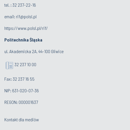
tel. :
32 237-22-16
email:
rif@polsl.pl
https://www.polsl.pl/rif/
Politechnika Śląska
ul. Akademicka 2A, 44-100 Gliwice
32 237 10 00
Fax: 32 237 16 55
NIP: 631-020-07-36
REGON: 000001637
Kontakt dla mediów