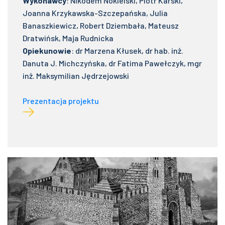
Wykonawcy
: Nikodem Nokielski, Piotr Karski,
Joanna Krzykawska-Szczepańska, Julia
Banaszkiewicz, Robert Dziembała, Mateusz
Dratwińsk, Maja Rudnicka
Opiekunowie
: dr Marzena Kłusek, dr hab. inż.
Danuta J. Michczyńska, dr Fatima Pawełczyk, mgr
inż. Maksymilian Jędrzejowski
Prezentacja projektu