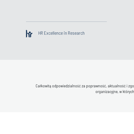
HR Excellence in Research
Całkowitą odpowiedzialność za poprawność, aktualność i zgod
organizacyjne, w których