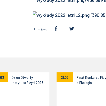
Udostępnij:
.03
Dzień Otwarty
21.03
Finał Konkursu Fiz
Instytutu Fizyki 2025
a Ekologia