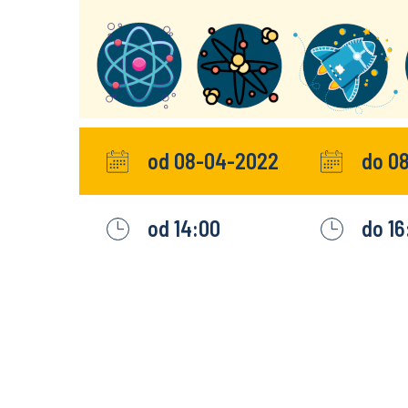
od 08-04-2022
do 0
od 14:00
do 16