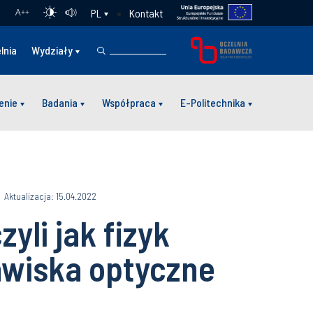
Kontakt
PL
A
++
lnia
Wydziały
enie
Badania
Współpraca
E-Politechnika
Aktualizacja: 15.04.2022
zyli jak fizyk
awiska optyczne