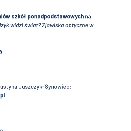
niów szkół ponadpodstawowych
na
 fizyk widzi świat? Zjawiska optyczne w
a
 Justyna Juszczyk-Synowiec:
pl