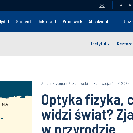
A
A
+
dydat
Student
Doktorant
Pracownik
Absolwent
Ucze
Instytut
Kształc
Autor: Grzegorz Kazanowski
Publikacja: 15.04.2022
Optyka fizyka, c
widzi świat? Zj
w przyrodzie