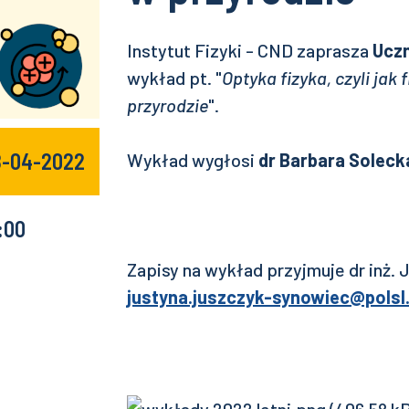
Instytut Fizyki - CND zaprasza
Ucz
wykład pt. "
Optyka fizyka, czyli jak
przyrodzie
".
8-04-2022
Wykład wygłosi
dr Barbara Soleck
:00
Zapisy na wykład przyjmuje dr inż.
justyna.juszczyk-synowiec@polsl.