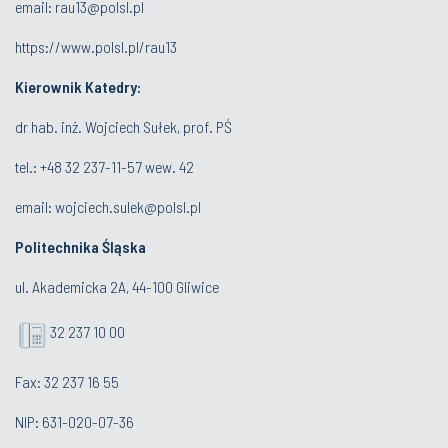
email:
rau13@polsl.pl
https://www.polsl.pl/rau13
Kierownik Katedry:
dr hab. inż. Wojciech Sułek, prof. PŚ
tel.:
+48 32 237-11-57 wew. 42
email:
wojciech.sulek@polsl.pl
Politechnika Śląska
ul. Akademicka 2A, 44-100 Gliwice
32 237 10 00
Fax: 32 237 16 55
NIP: 631-020-07-36