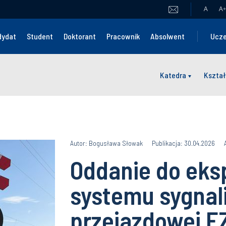
A
A
+
dydat
Student
Doktorant
Pracownik
Absolwent
Ucze
Katedra
Kształ
Autor: Bogusława Słowak
Publikacja: 30.04.2026
Oddanie do eksp
systemu sygnali
przejazdowej E