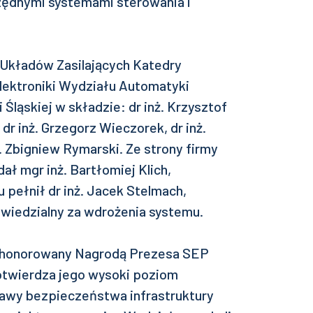
rzędnymi systemami sterowania i
Układów Zasilających Katedry
oelektroniki Wydziału Automatyki
i Śląskiej w składzie: dr inż. Krzysztof
 dr inż. Grzegorz Wieczorek, dr inż.
ż. Zbigniew Rymarski. Ze strony firmy
ał mgr inż. Bartłomiej Klich,
u pełnił dr inż. Jacek Stelmach,
owiedzialny za wdrożenia systemu.
uhonorowany Nagrodą Prezesa SEP
twierdza jego wysoki poziom
rawy bezpieczeństwa infrastruktury