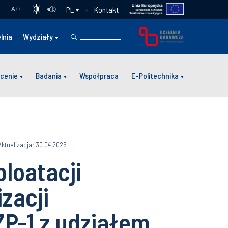
Kontakt
PL
A
++
lnia
Wydziały
cenie
Badania
Współpraca
E-Politechnika
Aktualizacja: 30.04.2026
loatacji
zacji
ZP-1 z udziałem