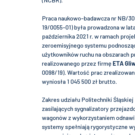
(NCBR).
Praca naukowo-badawcza nr NB/30
19/0055-01) była prowadzona w latac
października 2021 r. w ramach proje
zeroemisyjnego systemu podnoszą
użytkowników ruchu na obszarach 
realizowanego przez firmę
ETA Gliw
0098/19). Wartość prac zrealizowan
wyniosła 1 045 500 zł brutto.
Zakres udziału Politechniki Śląsk
zasilających sygnalizatory przejazd
wagonów z wykorzystaniem odnawial
systemy spełniają rygorystyczne 