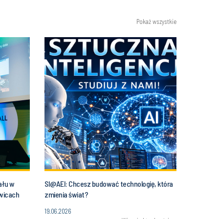
Pokaż wszystkie
ału w
SI@AEI: Chcesz budować technologię, która
owicach
zmienia świat?
19.06.2026