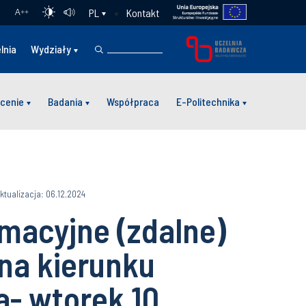
Kontakt
PL
A
++
lnia
Wydziały
cenie
Badania
Współpraca
E-Politechnika
ktualizacja: 06.12.2024
rmacyjne (zdalne)
 na kierunku
a- wtorek 10