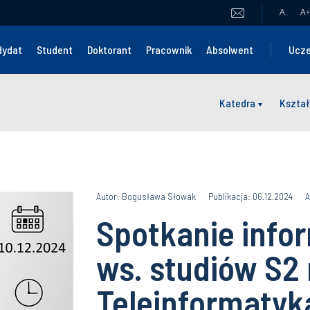
A
A
+
dydat
Student
Doktorant
Pracownik
Absolwent
Ucze
Katedra
Kształ
Autor: Bogusława Słowak
Publikacja: 06.12.2024
A
Spotkanie info
ws. studiów S2
Teleinformatyk