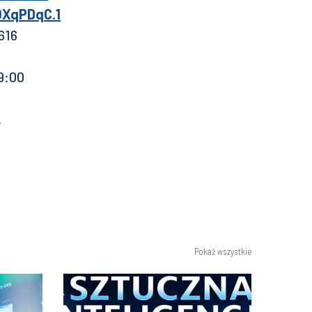
XqPDqC.1
616
19:00
!
Pokaż wszystkie