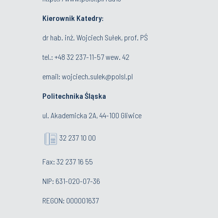
Kierownik Katedry:
dr hab. inż. Wojciech Sułek, prof. PŚ
tel.:
+48 32 237-11-57 wew. 42
email:
wojciech.sulek@polsl.pl
Politechnika Śląska
ul. Akademicka 2A, 44-100 Gliwice
32 237 10 00
Fax: 32 237 16 55
NIP: 631-020-07-36
REGON: 000001637