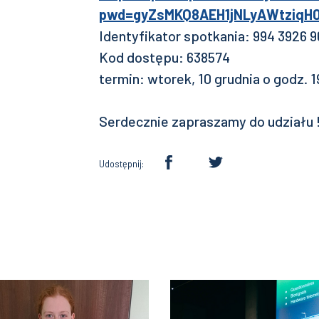
pwd=gyZsMKQ8AEH1jNLyAWtziqH0
Identyfikator spotkania: 994 3926 9
Kod dostępu: 638574
termin: wtorek, 10 grudnia o godz. 
Serdecznie zapraszamy do udziału 
Udostępnij: