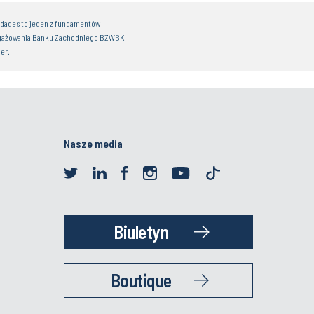
idades to jeden z fundamentów
gażowania Banku Zachodniego BZWBK
er.
Nasze media
Biuletyn
Boutique