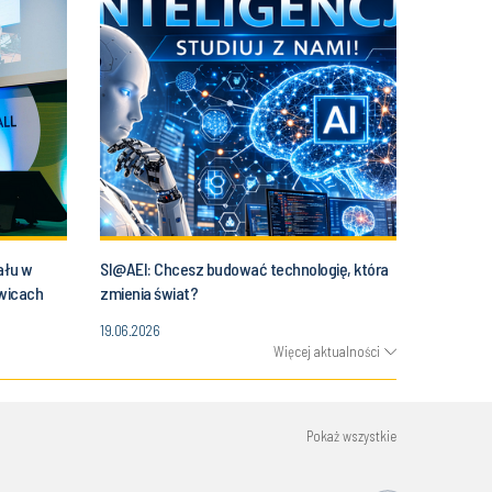
ału w
SI@AEI: Chcesz budować technologię, która
owicach
zmienia świat?
19.06.2026
Więcej aktualności
Pokaż wszystkie