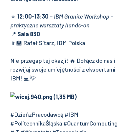
🔹
12:00-13:30
–
IBM Granite Workshop –
praktyczne warsztaty hands-on
📍
Sala 830
👨‍🏫 Rafał Sitarz, IBM Polska
Nie przegap tej okazji! 🔥 Dołącz do nas i
rozwijaj swoje umiejętności z ekspertami
IBM! 💻💡
#DzieńzPracodawcą #IBM
#PolitechnikaŚląska #QuantumComputing
#IT #Warsztaty #Technologia