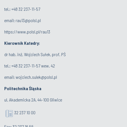
tel.:
+48 32 237-11-57
email:
rau13@polsl.pl
https://www.polsl.pl/rau13
Kierownik Katedry:
dr hab. inż. Wojciech Sułek, prof. PŚ
tel.:
+48 32 237-11-57 wew. 42
email:
wojciech.sulek@polsl.pl
Politechnika Śląska
ul. Akademicka 2A, 44-100 Gliwice
32 237 10 00
Fax: 32 237 16 55