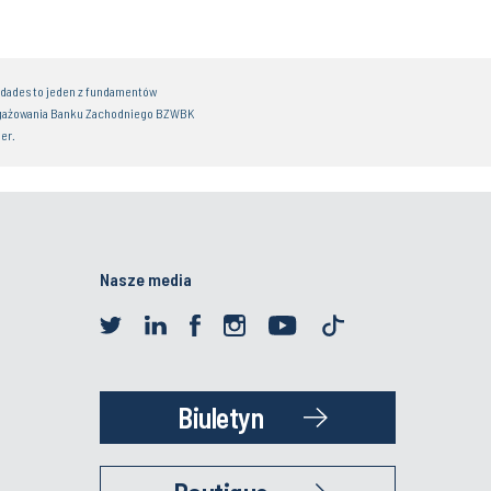
idades to jeden z fundamentów
gażowania Banku Zachodniego BZWBK
er.
Nasze media
Biuletyn