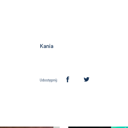
Dziekan W
Prof. dr hab.
Kania
Udostępnij: