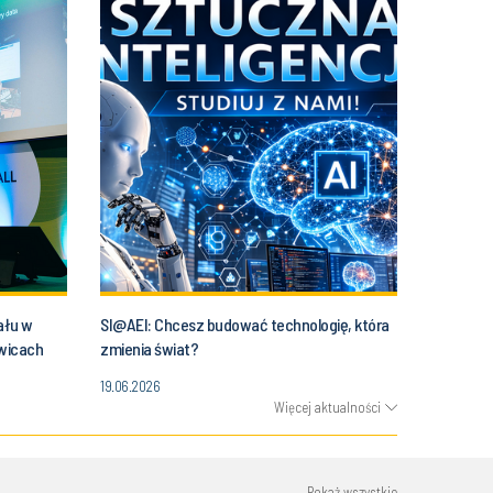
ału w
SI@AEI: Chcesz budować technologię, która
owicach
zmienia świat?
19.06.2026
Więcej aktualności
Pokaż wszystkie