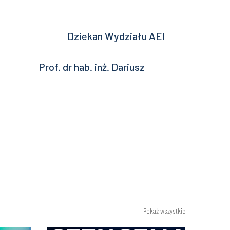
ydziału AEI
 inż. Dariusz
Pokaż wszystkie