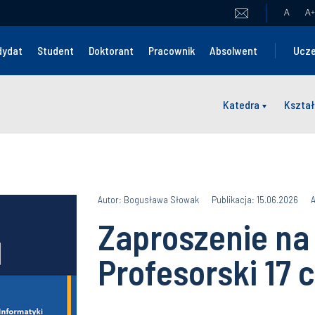
A
A
+
dydat
Student
Doktorant
Pracownik
Absolwent
Ucze
Katedra
Kształ
Autor: Bogusława Słowak
Publikacja: 15.06.2026
A
Zaproszenie na
Profesorski 17 