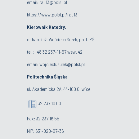
email:
rau13@polsl.pl
https://www.polsl.pl/rau13
Kierownik Katedry:
dr hab. inż. Wojciech Sułek, prof. PŚ
tel.:
+48 32 237-11-57 wew. 42
email:
wojciech.sulek@polsl.pl
Politechnika Śląska
ul. Akademicka 2A, 44-100 Gliwice
32 237 10 00
Fax: 32 237 16 55
NIP: 631-020-07-36