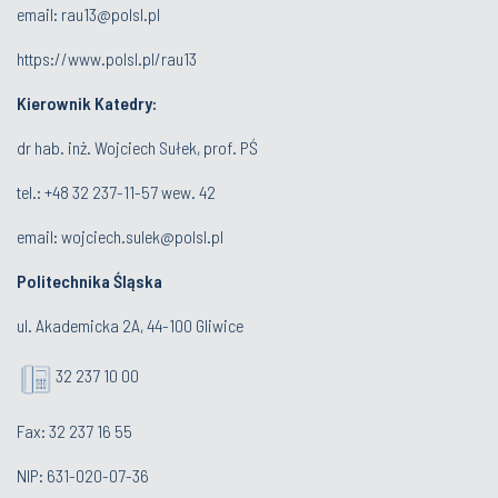
email:
rau13@polsl.pl
https://www.polsl.pl/rau13
Kierownik Katedry:
dr hab. inż. Wojciech Sułek, prof. PŚ
tel.:
+48 32 237-11-57 wew. 42
email:
wojciech.sulek@polsl.pl
Politechnika Śląska
ul. Akademicka 2A, 44-100 Gliwice
32 237 10 00
Fax: 32 237 16 55
NIP: 631-020-07-36