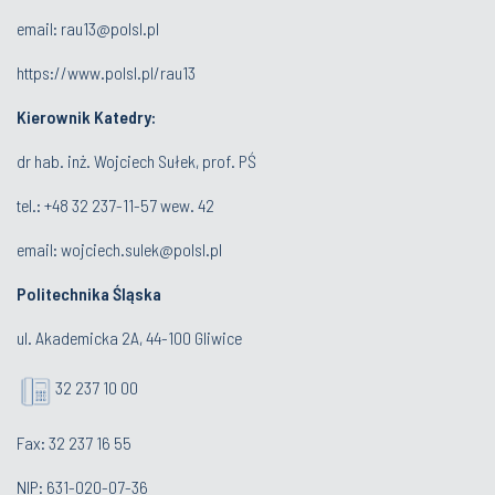
email:
rau13@polsl.pl
https://www.polsl.pl/rau13
Kierownik Katedry:
dr hab. inż. Wojciech Sułek, prof. PŚ
tel.:
+48 32 237-11-57 wew. 42
email:
wojciech.sulek@polsl.pl
Politechnika Śląska
ul. Akademicka 2A, 44-100 Gliwice
32 237 10 00
Fax: 32 237 16 55
NIP: 631-020-07-36