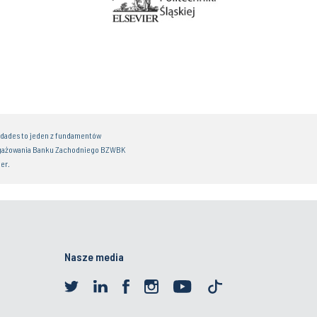
idades to jeden z fundamentów
gażowania Banku Zachodniego BZWBK
er.
Nasze media