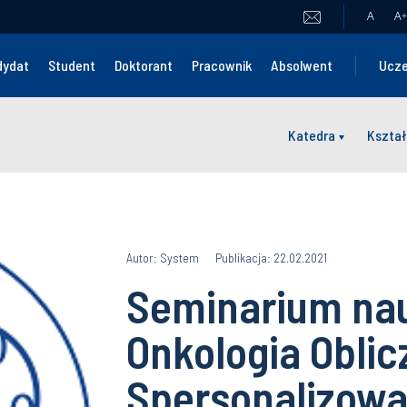
A
A
+
dydat
Student
Doktorant
Pracownik
Absolwent
Ucze
Katedra
Kształ
Autor: System
Publikacja: 22.02.2021
Seminarium na
Onkologia Oblic
Spersonalizow