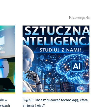
Pokaż wszystkie
ału w
SI@AEI: Chcesz budować technologię, która
owicach
zmienia świat?