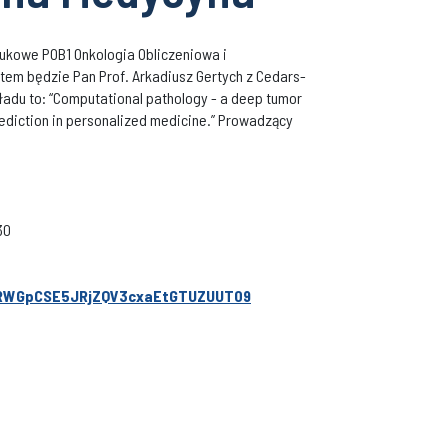
ukowe POB1 Onkologia Obliczeniowa i
em będzie Pan Prof. Arkadiusz Gertych z Cedars-
kładu to: “Computational pathology - a deep tumor
ediction in personalized medicine.” Prowadzący
30
ZRWGpCSE5JRjZQV3cxaEtGTUZUUT09