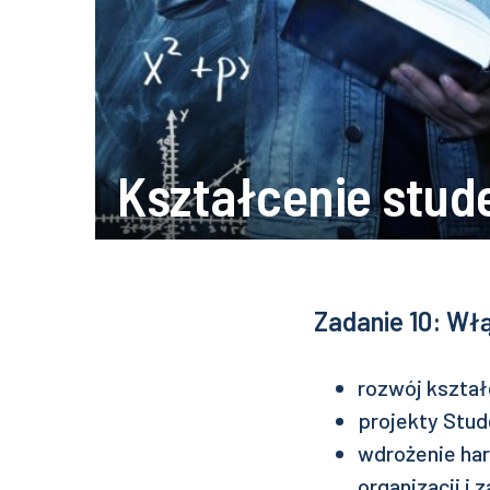
Kształcenie stud
Zadanie 10: Wł
rozwój kszta
projekty Stu
wdrożenie har
organizacji i