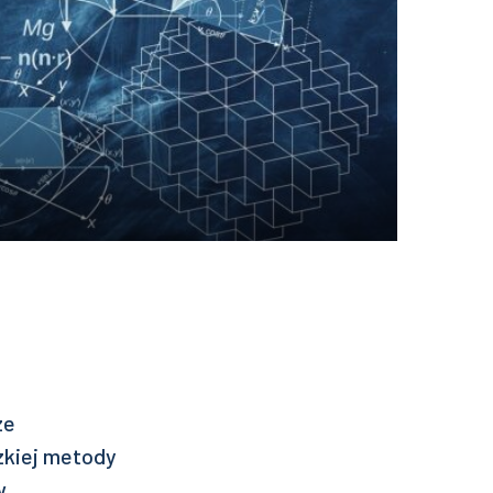
ze
zkiej metody
w