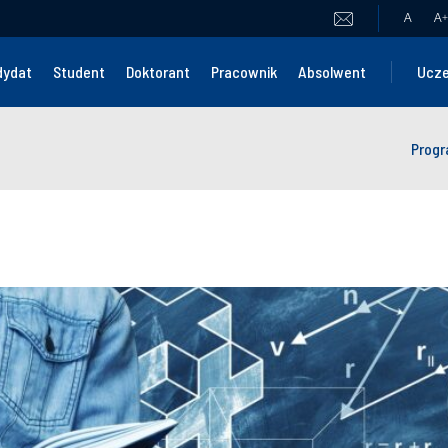
A
A
+
dydat
Student
Doktorant
Pracownik
Absolwent
Ucze
Progr