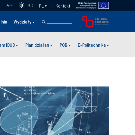
Kontakt
PL
A
++
lnia
Wydziały
am IDUB
Plan działań
POB
E-Politechnika