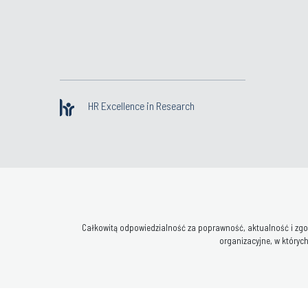
HR Excellence in Research
Całkowitą odpowiedzialność za poprawność, aktualność i zgod
organizacyjne, w których