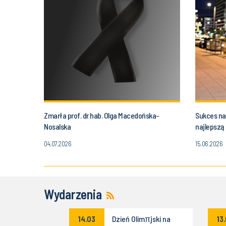
Zmarła prof. dr hab. Olga Macedońska-
Sukces na
Nosalska
najlepszą 
04.07.2026
15.06.2026
Wydarzenia
enie do
14.03
Dzień Olimπjski na
13