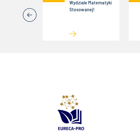
 w e-
Wydziale Matematyki
ium nt.
Stosowanej!
ywistyka"