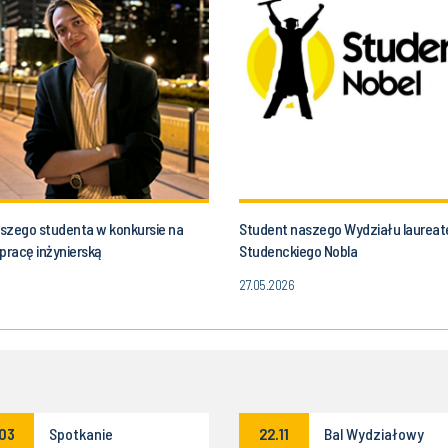
szego studenta w konkursie na
Student naszego Wydziału laurea
pracę inżynierską
Studenckiego Nobla
27.05.2026
.03
Spotkanie
22.11
Bal Wydziałowy