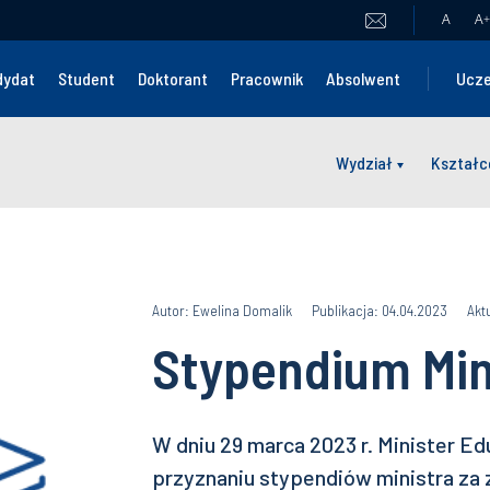
A
A
+
dydat
Student
Doktorant
Pracownik
Absolwent
Ucze
Wydział
Kształc
Autor: Ewelina Domalik
Publikacja: 04.04.2023
Akt
Stypendium Min
W dniu 29 marca 2023 r. Minister Edu
przyznaniu stypendiów ministra za 