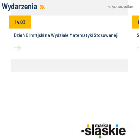
Wydarzenia
Pokaż wszystkie
14.03
Dzień Olimπjski na Wydziale Matematyki Stosowanej!
S