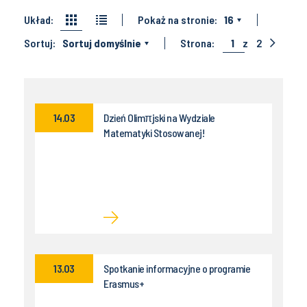
Układ:
Pokaż na stronie:
16
Sortuj:
Sortuj domyślnie
Strona:
1
z
2
14.03
Dzień Olimπjski na Wydziale
Matematyki Stosowanej!
13.03
Spotkanie informacyjne o programie
Erasmus+