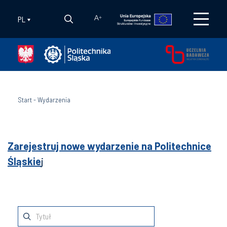
PL
A
+
Start
-
Wydarzenia
Zarejestruj nowe wydarzenie na Politechnice
Śląskie
j