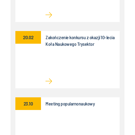
20.02
Zakończenie konkursu z okazji 10-lecia
Koła Naukowego Trysektor
23.10
Meeting popularnonaukowy