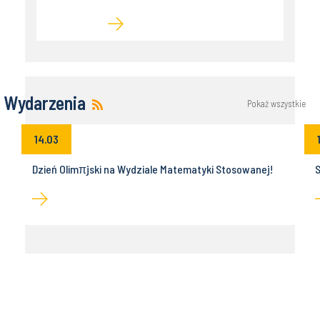
Wydarzenia
Pokaż wszystkie
14.03
Dzień Olimπjski na Wydziale Matematyki Stosowanej!
S