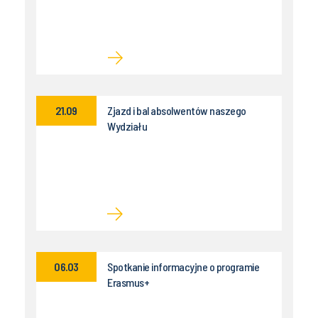
21.09
Zjazd i bal absolwentów naszego
Wydziału
06.03
Spotkanie informacyjne o programie
Erasmus+