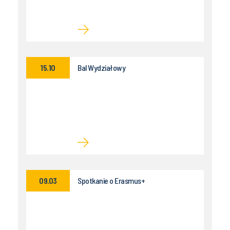
15.10
Bal Wydziałowy
09.03
Spotkanie o Erasmus+