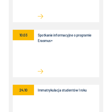
10.03
Spotkanie informacyjne o programie
Erasmus+
24.10
Immatrykulacja studentów I roku