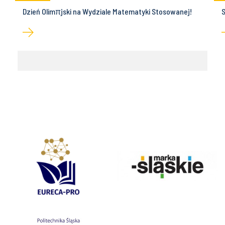
Dzień Olimπjski na Wydziale Matematyki Stosowanej!
S