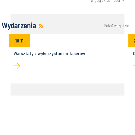
Więcej aktualności
Wydarzenia
Pokaż wszystkie
18.11
Warsztaty z wykorzystaniem laserów
D