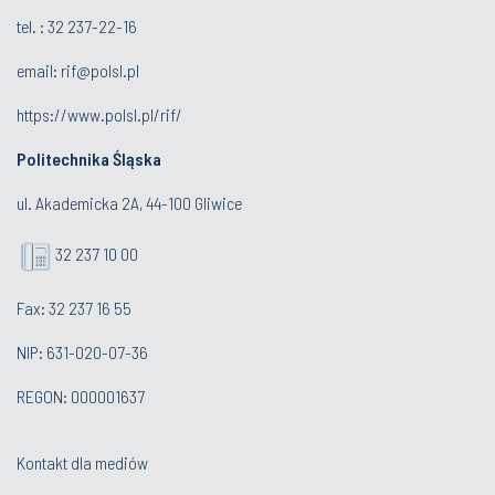
tel. :
32 237-22-16
email:
rif@polsl.pl
https://www.polsl.pl/rif/
Politechnika Śląska
ul. Akademicka 2A, 44-100 Gliwice
32 237 10 00
Fax: 32 237 16 55
NIP: 631-020-07-36
REGON: 000001637
Kontakt dla mediów