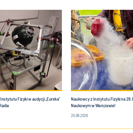
Instytutu Fizyki w audycji „Eureka”
Naukowcy z Instytutu Fizyki na 29. 
Radia
Naukowym w Warszawie!
25.06.2026