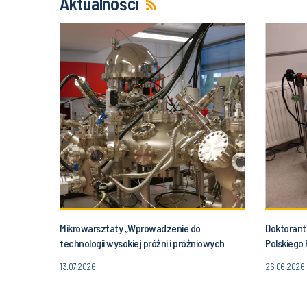
Aktualności
Mikrowarsztaty „Wprowadzenie do
Doktorant 
technologii wysokiej próżni i próżniowych
Polskiego 
metod badawczych” za nami
13.07.2026
26.06.2026